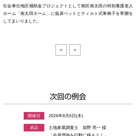
社会奉仕地区補助金プロジェクトとして南区南太田の特別養護老人
ホーム「南太田ホーム」に低床ベットとティルト式車椅子を寄贈を
してまいりました。
<
>
次回の例会
開催日
2026年8月6日(木)
卓話
土地家屋調査士 加野 亮一 様
「会員増強を行動に移そう！」